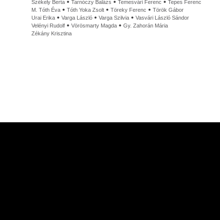
Székely Berta
Tarnóczy Balázs
Temesvári Ferenc
Tepes Ferenc
M. Tóth Éva
Tóth Yoka Zsolt
Töreky Ferenc
Török Gábor
Urai Erika
Varga László
Varga Szilvia
Vasvári László Sándor
Velényi Rudolf
Vörösmarty Magda
Gy. Zahorán Mária
Zékány Krisztina