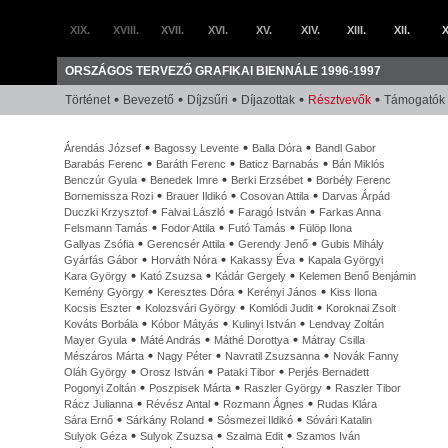
XIX.
XVIII.
XVII.
XVI.
XV.
XIV.
XIII.
XII.
X
ORSZÁGOS TERVEZŐ GRAFIKAI BIENNÁLE 1996-1997
Történet
Bevezető
Díjzsűri
Díjazottak
Résztvevők
Támogatók
Árendás József
Bagossy Levente
Balla Dóra
Bandl Gabor
Barabás Ferenc
Baráth Ferenc
Baticz Barnabás
Bán Miklós
Benczúr Gyula
Benedek Imre
Berki Erzsébet
Borbély Ferenc
Bornemissza Rozi
Brauer Ildikó
Cosovan Attila
Darvas Árpád
Duczki Krzysztof
Falvai László
Faragó István
Farkas Anna
Felsmann Tamás
Fodor Attila
Futó Tamás
Fülöp Ilona
Gallyas Zsófia
Gerencsér Attila
Gerendy Jenő
Gubis Mihály
Gyárfás Gábor
Horváth Nóra
Kakassy Éva
Kapala Györgyi
Kara György
Kató Zsuzsa
Kádár Gergely
Kelemen Benő Benjámin
Kemény György
Keresztes Dóra
Kerényi János
Kiss Ilona
Kocsis Eszter
Kolozsvári György
Komlódi Judit
Koroknai Zsolt
Kováts Borbála
Kóbor Mátyás
Kulinyi István
Lendvay Zoltán
Mayer Gyula
Máté András
Máthé Dorottya
Mátray Csilla
Mészáros Márta
Nagy Péter
Navratil Zsuzsanna
Novák Fanny
Oláh György
Orosz István
Pataki Tibor
Perjés Bernadett
Pogonyi Zoltán
Poszpisek Márta
Raszler György
Raszler Tibor
Rácz Julianna
Révész Antal
Rozmann Ágnes
Rudas Klára
Sára Ernő
Sárkány Roland
Sósmezei Ildikó
Sóvári Katalin
Sulyok Géza
Sulyok Zsuzsa
Szalma Edit
Szamos Iván