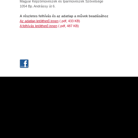
Magyar Képzőművészek és Iparművészek Szövetsége
1054 Bp. Andrássy út 6.
A részletes felhívás és az adatlap a művek beadásához
Az adatlap letölthető innen
(.pdf, 433 KB)
A felhívás letölthető innen
(.pdf, 487 KB)