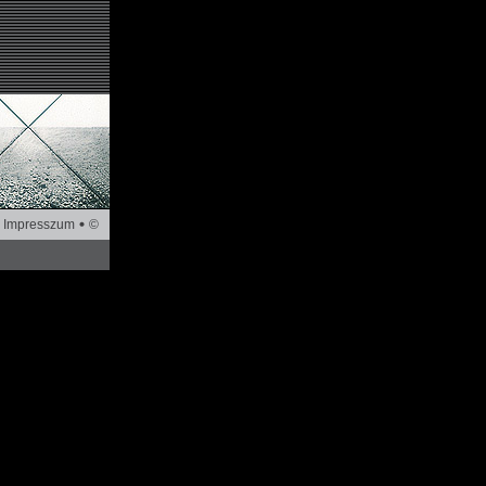
Impresszum
©