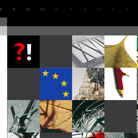
I.
X.
IX.
VIII.
VII.
VI.
V.
IV.
III.
II.