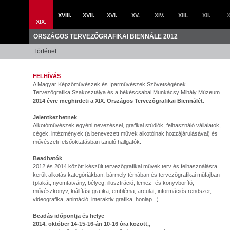
XVIII.
XVII.
XVI.
XV.
XIV.
XIII.
XII.
X
XIX.
ORSZÁGOS TERVEZŐGRAFIKAI BIENNÁLE 2012
Történet
FELHÍVÁS
A Magyar Képzőművészek és Iparművészek Szövetségének
Tervezőgrafika Szakosztálya és a békéscsabai Munkácsy Mihály Múzeum
2014 évre meghirdeti a XIX. Országos Tervezőgrafikai Biennálét.
Jelentkezhetnek
Alkotóművészek egyéni nevezéssel, grafikai stúdiók, felhasználó vállalatok,
cégek, intézmények (a benevezett művek alkotóinak hozzájárulásával) és
művészeti felsőoktatásban tanuló hallgatók.
Beadhatók
2012 és 2014 között készült tervezőgrafikai művek terv és felhasználásra
került alkotás kategóriákban, bármely témában és tervezőgrafikai műfajban
(plakát, nyomtatvány, bélyeg, illusztráció, lemez- és könyvborító,
művészkönyv, kiállítási grafika, embléma, arculat, információs rendszer,
videografika, animáció, interaktiv grafika, honlap...).
Beadás időpontja és helye
2014. október 14-15-16-án 10-16 óra között,
,