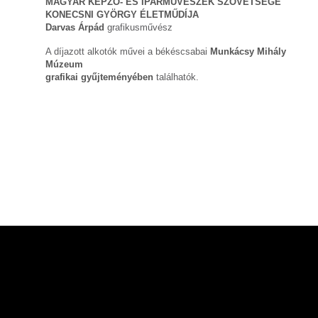
MAGYAR KÉPZŐ- ÉS IPARMŰVÉSZEK SZÖVETSÉGE
KONECSNI GYÖRGY ÉLETMŰDÍJA
Darvas Árpád
grafikusművész
A díjazott alkotók művei a békéscsabai
Munkácsy Mihály
Múzeum
grafikai gyűjteményében
találhatók.