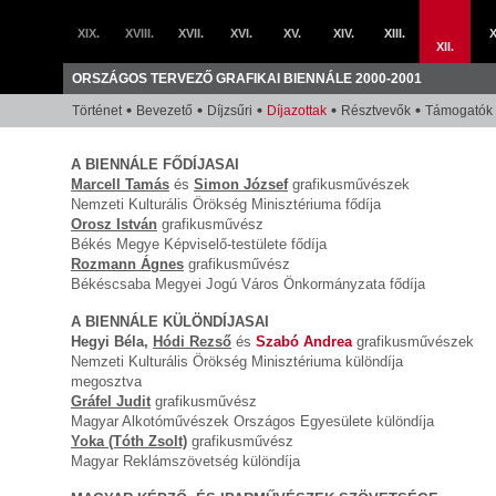
XIX.
XVIII.
XVII.
XVI.
XV.
XIV.
XIII.
X
XII.
ORSZÁGOS TERVEZŐ GRAFIKAI BIENNÁLE 2000-2001
Történet
Bevezető
Díjzsűri
Díjazottak
Résztvevők
Támogatók
A BIENNÁLE FŐDÍJASAI
Marcell Tamás
és
Simon József
grafikusművészek
Nemzeti Kulturális Örökség Minisztériuma fődíja
Orosz István
grafikusművész
Békés Megye Képviselő-testülete fődíja
Rozmann Ágnes
grafikusművész
Békéscsaba Megyei Jogú Város Önkormányzata fődíja
A BIENNÁLE KÜLÖNDÍJASAI
Hegyi Béla,
Hódi Rezső
és
Szabó Andrea
grafikusművészek
Nemzeti Kulturális Örökség Minisztériuma különdíja
megosztva
Gráfel Judit
grafikusművész
Magyar Alkotóművészek Országos Egyesülete különdíja
Yoka (Tóth Zsolt)
grafikusművész
Magyar Reklámszövetség különdíja