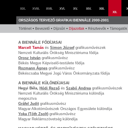
XIX.
XVIII.
XVII.
XVI.
XV.
XIV.
XIII.
X
XII.
ORSZÁGOS TERVEZŐ GRAFIKAI BIENNÁLE 2000-2001
Történet
Bevezető
Díjzsűri
Díjazottak
Résztvevők
Támogatók
A BIENNÁLE FŐDÍJASAI
Marcell Tamás
és
Simon József
grafikusművészek
Nemzeti Kulturális Örökség Minisztériuma fődíja
Orosz István
grafikusművész
Békés Megye Képviselő-testülete fődíja
Rozmann Ágnes
grafikusművész
Békéscsaba Megyei Jogú Város Önkormányzata fődíja
A BIENNÁLE KÜLÖNDÍJASAI
Hegyi Béla,
Hódi Rezső
és
Szabó Andrea
grafikusművészek
Nemzeti Kulturális Örökség Minisztériuma különdíja
megosztva
Gráfel Judit
grafikusművész
Magyar Alkotóművészek Országos Egyesülete különdíja
Yoka (Tóth Zsolt)
grafikusművész
Magyar Reklámszövetség különdíja