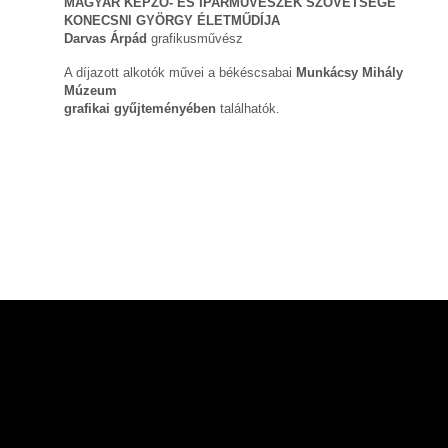
MAGYAR KÉPZŐ- ÉS IPARMŰVÉSZEK SZÖVETSÉGE
KONECSNI GYÖRGY ÉLETMŰDÍJA
Darvas Árpád
grafikusművész
A díjazott alkotók művei a békéscsabai
Munkácsy Mihály
Múzeum
grafikai gyűjteményében
találhatók.